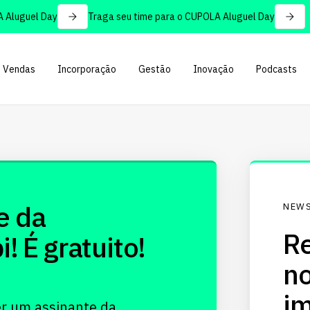
Aluguel Day
Traga seu time para o CUPOLA Aluguel Day
Vendas
Incorporação
Gestão
Inovação
Podcasts
e da
NEWS
Re
 É gratuito!
no
im
er um assinante da