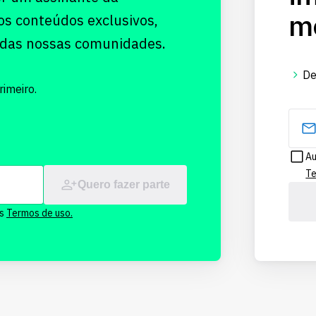
me
os conteúdos exclusivos,
 das nossas comunidades.
De
imeiro.
Au
Te
Quero fazer parte
os
Termos de uso.