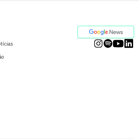
tícias
ão