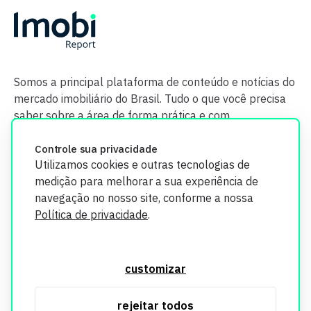
Somos a principal plataforma de conteúdo e notícias do
mercado imobiliário do Brasil. Tudo o que você precisa
saber sobre a área de forma prática e com
credibilidade.
Controle sua privacidade
Utilizamos cookies e outras tecnologias de
medição para melhorar a sua experiência de
navegação no nosso site, conforme a nossa
Política de privacidade
.
O Imobi Report se compromete a proteger sua privacidade e
segurança. Todos os dados coletados em nosso site são
customizar
utilizados exclusivamente para fins de aprimoramento de
serviços, respeitando as diretrizes da LGPD. Para mais
rejeitar todos
informações, consulte nossa Política de Privacidade.