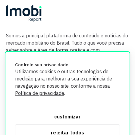
Somos a principal plataforma de conteúdo e notícias do
mercado imobiliário do Brasil. Tudo o que você precisa
saber sobre a área de forma prática e com
credibilidade.
Controle sua privacidade
Utilizamos cookies e outras tecnologias de
medição para melhorar a sua experiência de
navegação no nosso site, conforme a nossa
Política de privacidade
.
O Imobi Report se compromete a proteger sua privacidade e
segurança. Todos os dados coletados em nosso site são
customizar
utilizados exclusivamente para fins de aprimoramento de
serviços, respeitando as diretrizes da LGPD. Para mais
rejeitar todos
informações, consulte nossa Política de Privacidade.