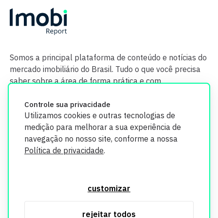
Somos a principal plataforma de conteúdo e notícias do
mercado imobiliário do Brasil. Tudo o que você precisa
saber sobre a área de forma prática e com
credibilidade.
Controle sua privacidade
Utilizamos cookies e outras tecnologias de
medição para melhorar a sua experiência de
navegação no nosso site, conforme a nossa
Política de privacidade
.
O Imobi Report se compromete a proteger sua privacidade e
segurança. Todos os dados coletados em nosso site são
customizar
utilizados exclusivamente para fins de aprimoramento de
serviços, respeitando as diretrizes da LGPD. Para mais
rejeitar todos
informações, consulte nossa Política de Privacidade.