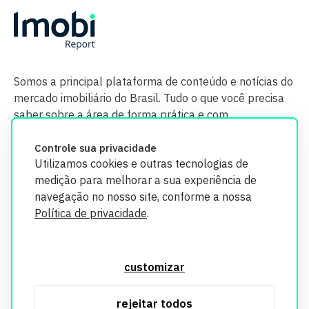
Somos a principal plataforma de conteúdo e notícias do
mercado imobiliário do Brasil. Tudo o que você precisa
saber sobre a área de forma prática e com
credibilidade.
Controle sua privacidade
Utilizamos cookies e outras tecnologias de
medição para melhorar a sua experiência de
navegação no nosso site, conforme a nossa
Política de privacidade
.
O Imobi Report se compromete a proteger sua privacidade e
segurança. Todos os dados coletados em nosso site são
customizar
utilizados exclusivamente para fins de aprimoramento de
serviços, respeitando as diretrizes da LGPD. Para mais
rejeitar todos
informações, consulte nossa Política de Privacidade.