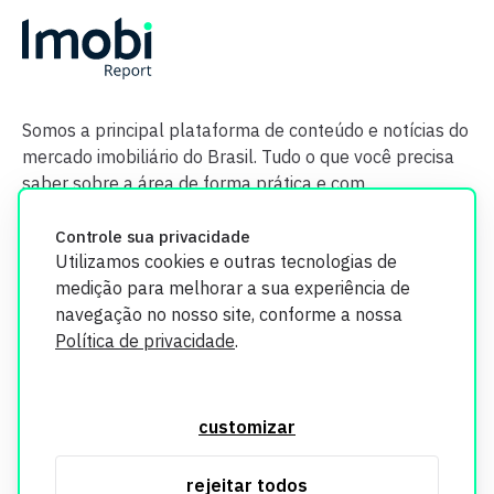
Somos a principal plataforma de conteúdo e notícias do
mercado imobiliário do Brasil. Tudo o que você precisa
saber sobre a área de forma prática e com
credibilidade.
Controle sua privacidade
Utilizamos cookies e outras tecnologias de
medição para melhorar a sua experiência de
navegação no nosso site, conforme a nossa
Política de privacidade
.
O Imobi Report se compromete a proteger sua privacidade e
segurança. Todos os dados coletados em nosso site são
customizar
utilizados exclusivamente para fins de aprimoramento de
serviços, respeitando as diretrizes da LGPD. Para mais
rejeitar todos
informações, consulte nossa Política de Privacidade.