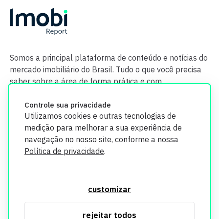
Somos a principal plataforma de conteúdo e notícias do
mercado imobiliário do Brasil. Tudo o que você precisa
saber sobre a área de forma prática e com
credibilidade.
Controle sua privacidade
Utilizamos cookies e outras tecnologias de
medição para melhorar a sua experiência de
navegação no nosso site, conforme a nossa
Política de privacidade
.
O Imobi Report se compromete a proteger sua privacidade e
segurança. Todos os dados coletados em nosso site são
customizar
utilizados exclusivamente para fins de aprimoramento de
serviços, respeitando as diretrizes da LGPD. Para mais
rejeitar todos
informações, consulte nossa Política de Privacidade.