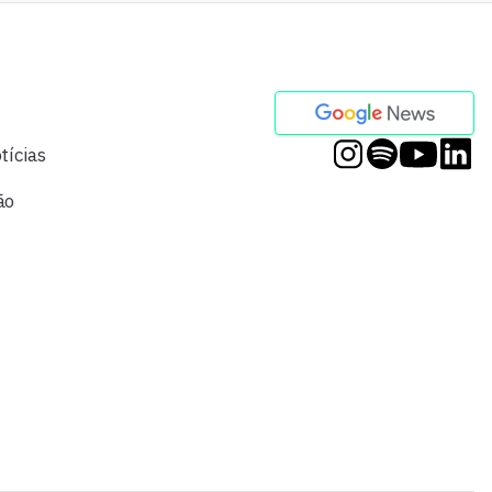
tícias
ão