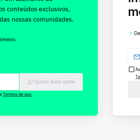
me
os conteúdos exclusivos,
 das nossas comunidades.
De
imeiro.
Au
Te
Quero fazer parte
os
Termos de uso.