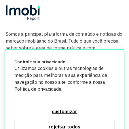
Somos a principal plataforma de conteúdo e notícias do
mercado imobiliário do Brasil. Tudo o que você precisa
saber sobre a área de forma prática e com
credibilidade.
Controle sua privacidade
Utilizamos cookies e outras tecnologias de
medição para melhorar a sua experiência de
navegação no nosso site, conforme a nossa
Política de privacidade
.
O Imobi Report se compromete a proteger sua privacidade e
segurança. Todos os dados coletados em nosso site são
customizar
utilizados exclusivamente para fins de aprimoramento de
serviços, respeitando as diretrizes da LGPD. Para mais
rejeitar todos
informações, consulte nossa Política de Privacidade.