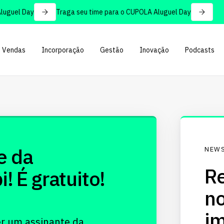
guel Day
Traga seu time para o CUPOLA Aluguel Day
Vendas
Incorporação
Gestão
Inovação
Podcasts
e da
NEWS
Re
 É gratuito!
no
im
er um assinante da