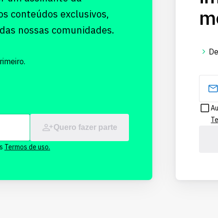
me
os conteúdos exclusivos,
 das nossas comunidades.
De
imeiro.
Au
Te
Quero fazer parte
os
Termos de uso.