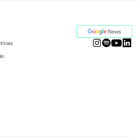
tícias
ão