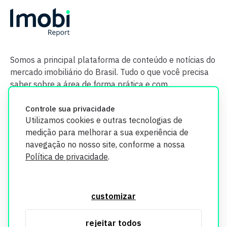
Somos a principal plataforma de conteúdo e notícias do
mercado imobiliário do Brasil. Tudo o que você precisa
saber sobre a área de forma prática e com
credibilidade.
Controle sua privacidade
Utilizamos cookies e outras tecnologias de
medição para melhorar a sua experiência de
navegação no nosso site, conforme a nossa
Política de privacidade
.
O Imobi Report se compromete a proteger sua privacidade e
segurança. Todos os dados coletados em nosso site são
customizar
utilizados exclusivamente para fins de aprimoramento de
serviços, respeitando as diretrizes da LGPD. Para mais
rejeitar todos
informações, consulte nossa Política de Privacidade.