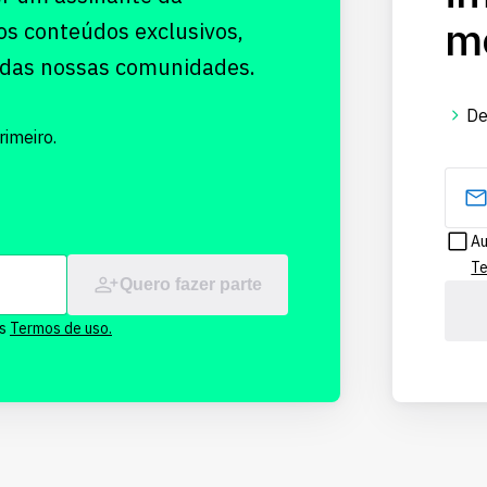
me
os conteúdos exclusivos,
 das nossas comunidades.
De
imeiro.
Au
Te
Quero fazer parte
os
Termos de uso.