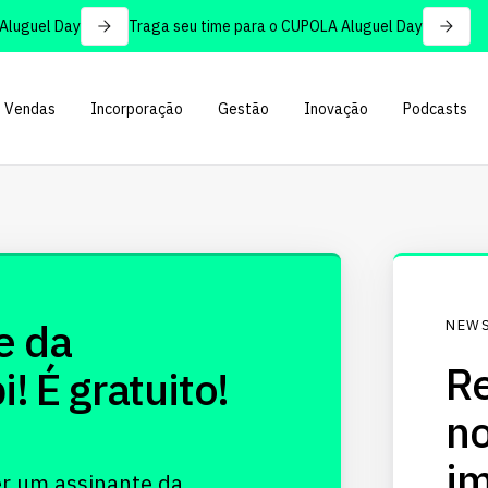
uguel Day
Traga seu time para o CUPOLA Aluguel Day
Vendas
Incorporação
Gestão
Inovação
Podcasts
e da
NEWS
Re
 É gratuito!
no
im
er um assinante da