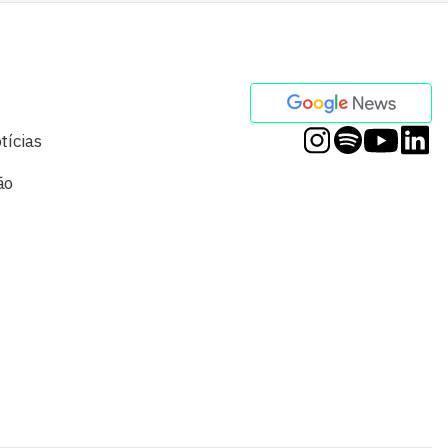
tícias
ão