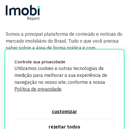
Somos a principal plataforma de conteúdo e notícias do
mercado imobiliário do Brasil. Tudo o que você precisa
saber sobre a área de forma prática e com
credibilidade.
Controle sua privacidade
Utilizamos cookies e outras tecnologias de
medição para melhorar a sua experiência de
navegação no nosso site, conforme a nossa
Política de privacidade
.
O Imobi Report se compromete a proteger sua privacidade e
segurança. Todos os dados coletados em nosso site são
customizar
utilizados exclusivamente para fins de aprimoramento de
serviços, respeitando as diretrizes da LGPD. Para mais
rejeitar todos
informações, consulte nossa Política de Privacidade.