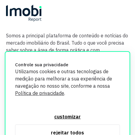
Somos a principal plataforma de conteúdo e notícias do
mercado imobiliário do Brasil. Tudo o que você precisa
saber sobre a área de forma prática e com
credibilidade.
Controle sua privacidade
Utilizamos cookies e outras tecnologias de
medição para melhorar a sua experiência de
navegação no nosso site, conforme a nossa
Política de privacidade
.
O Imobi Report se compromete a proteger sua privacidade e
segurança. Todos os dados coletados em nosso site são
customizar
utilizados exclusivamente para fins de aprimoramento de
serviços, respeitando as diretrizes da LGPD. Para mais
rejeitar todos
informações, consulte nossa Política de Privacidade.