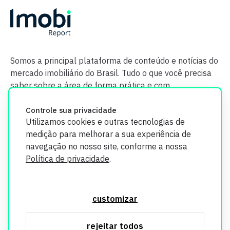
Somos a principal plataforma de conteúdo e notícias do
mercado imobiliário do Brasil. Tudo o que você precisa
saber sobre a área de forma prática e com
credibilidade.
Controle sua privacidade
Utilizamos cookies e outras tecnologias de
medição para melhorar a sua experiência de
navegação no nosso site, conforme a nossa
Política de privacidade
.
O Imobi Report se compromete a proteger sua privacidade e
segurança. Todos os dados coletados em nosso site são
customizar
utilizados exclusivamente para fins de aprimoramento de
serviços, respeitando as diretrizes da LGPD. Para mais
rejeitar todos
informações, consulte nossa Política de Privacidade.