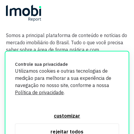
Somos a principal plataforma de conteúdo e notícias do
mercado imobiliário do Brasil. Tudo o que você precisa
saber sobre a área de forma prática e com
credibilidade.
Controle sua privacidade
Utilizamos cookies e outras tecnologias de
medição para melhorar a sua experiência de
navegação no nosso site, conforme a nossa
Política de privacidade
.
O Imobi Report se compromete a proteger sua privacidade e
segurança. Todos os dados coletados em nosso site são
customizar
utilizados exclusivamente para fins de aprimoramento de
serviços, respeitando as diretrizes da LGPD. Para mais
rejeitar todos
informações, consulte nossa Política de Privacidade.