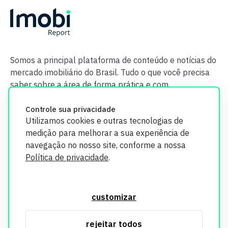
Somos a principal plataforma de conteúdo e notícias do
mercado imobiliário do Brasil. Tudo o que você precisa
saber sobre a área de forma prática e com
credibilidade.
Controle sua privacidade
Utilizamos cookies e outras tecnologias de
medição para melhorar a sua experiência de
navegação no nosso site, conforme a nossa
Política de privacidade
.
O Imobi Report se compromete a proteger sua privacidade e
segurança. Todos os dados coletados em nosso site são
customizar
utilizados exclusivamente para fins de aprimoramento de
serviços, respeitando as diretrizes da LGPD. Para mais
rejeitar todos
informações, consulte nossa Política de Privacidade.