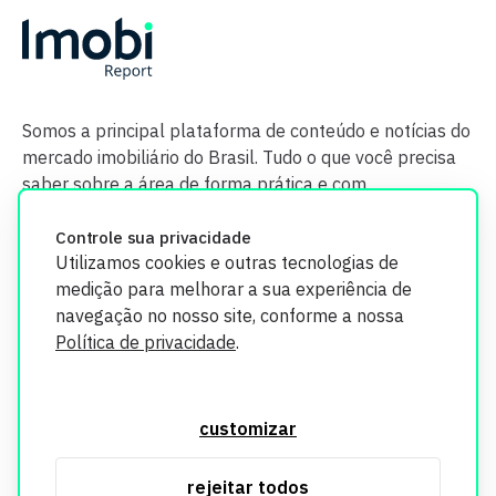
Somos a principal plataforma de conteúdo e notícias do
mercado imobiliário do Brasil. Tudo o que você precisa
saber sobre a área de forma prática e com
credibilidade.
Controle sua privacidade
Utilizamos cookies e outras tecnologias de
medição para melhorar a sua experiência de
navegação no nosso site, conforme a nossa
Política de privacidade
.
O Imobi Report se compromete a proteger sua privacidade e
segurança. Todos os dados coletados em nosso site são
customizar
utilizados exclusivamente para fins de aprimoramento de
serviços, respeitando as diretrizes da LGPD. Para mais
rejeitar todos
informações, consulte nossa Política de Privacidade.