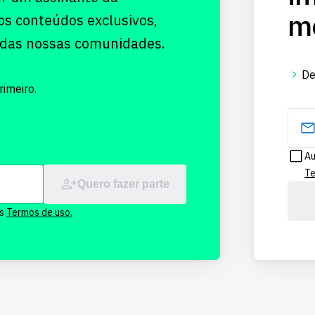
me
os conteúdos exclusivos,
 das nossas comunidades.
De
imeiro.
Au
Te
Quero fazer parte
os
Termos de uso.