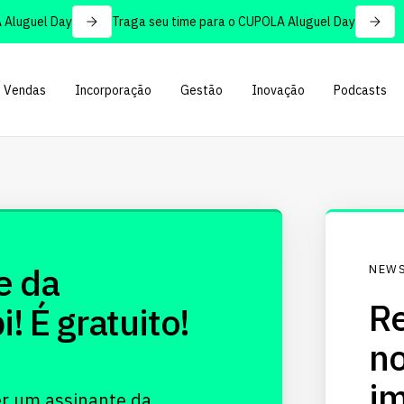
luguel Day
Traga seu time para o CUPOLA Aluguel Day
Vendas
Incorporação
Gestão
Inovação
Podcasts
e da
NEWS
Re
 É gratuito!
no
im
er um assinante da