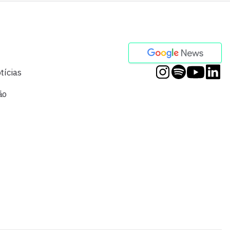
tícias
ão