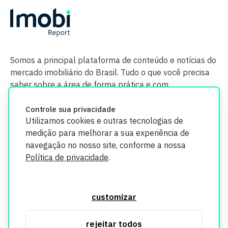
Somos a principal plataforma de conteúdo e notícias do
mercado imobiliário do Brasil. Tudo o que você precisa
saber sobre a área de forma prática e com
credibilidade.
Controle sua privacidade
Utilizamos cookies e outras tecnologias de
medição para melhorar a sua experiência de
navegação no nosso site, conforme a nossa
Política de privacidade
.
O Imobi Report se compromete a proteger sua privacidade e
segurança. Todos os dados coletados em nosso site são
customizar
utilizados exclusivamente para fins de aprimoramento de
serviços, respeitando as diretrizes da LGPD. Para mais
rejeitar todos
informações, consulte nossa Política de Privacidade.