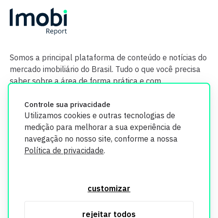
Somos a principal plataforma de conteúdo e notícias do
mercado imobiliário do Brasil. Tudo o que você precisa
saber sobre a área de forma prática e com
credibilidade.
Controle sua privacidade
Utilizamos cookies e outras tecnologias de
medição para melhorar a sua experiência de
navegação no nosso site, conforme a nossa
Política de privacidade
.
O Imobi Report se compromete a proteger sua privacidade e
segurança. Todos os dados coletados em nosso site são
customizar
utilizados exclusivamente para fins de aprimoramento de
serviços, respeitando as diretrizes da LGPD. Para mais
rejeitar todos
informações, consulte nossa Política de Privacidade.