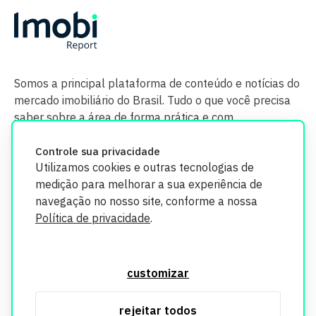
Somos a principal plataforma de conteúdo e notícias do
mercado imobiliário do Brasil. Tudo o que você precisa
saber sobre a área de forma prática e com
credibilidade.
Controle sua privacidade
Utilizamos cookies e outras tecnologias de
medição para melhorar a sua experiência de
navegação no nosso site, conforme a nossa
Política de privacidade
.
O Imobi Report se compromete a proteger sua privacidade e
segurança. Todos os dados coletados em nosso site são
customizar
utilizados exclusivamente para fins de aprimoramento de
serviços, respeitando as diretrizes da LGPD. Para mais
rejeitar todos
informações, consulte nossa Política de Privacidade.