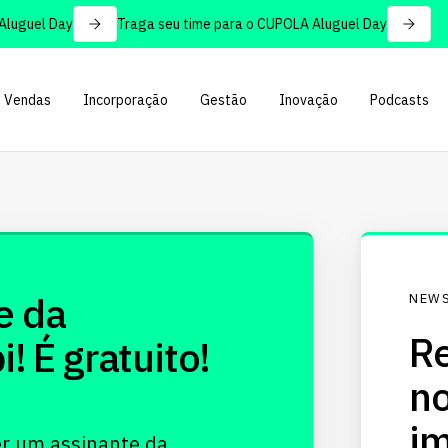
uguel Day
Traga seu time para o CUPOLA Aluguel Day
Vendas
Incorporação
Gestão
Inovação
Podcasts
e da
NEWS
Re
 É gratuito!
no
im
er um assinante da