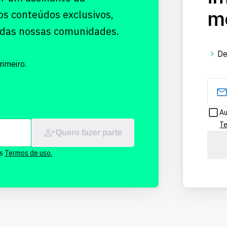
me
os conteúdos exclusivos,
 das nossas comunidades.
De
imeiro.
Au
Te
Quero fazer parte
os
Termos de uso.