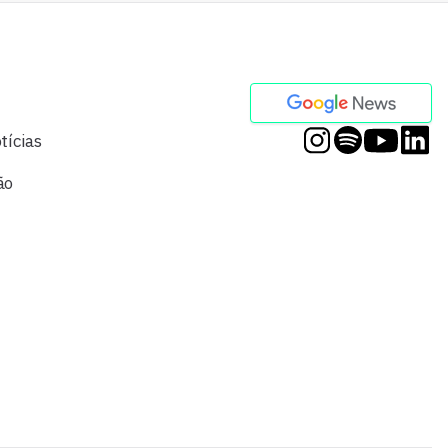
tícias
ão