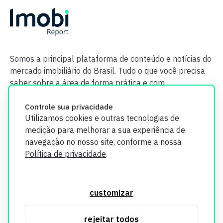
Somos a principal plataforma de conteúdo e notícias do
mercado imobiliário do Brasil. Tudo o que você precisa
saber sobre a área de forma prática e com
credibilidade.
Controle sua privacidade
Utilizamos cookies e outras tecnologias de
medição para melhorar a sua experiência de
navegação no nosso site, conforme a nossa
Política de privacidade
.
O Imobi Report se compromete a proteger sua privacidade e
segurança. Todos os dados coletados em nosso site são
customizar
utilizados exclusivamente para fins de aprimoramento de
serviços, respeitando as diretrizes da LGPD. Para mais
rejeitar todos
informações, consulte nossa Política de Privacidade.