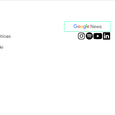
tícias
ão