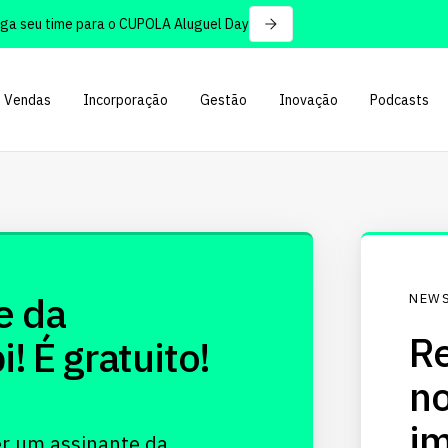
 seu time para o CUPOLA Aluguel Day
Vendas
Incorporação
Gestão
Inovação
Podcasts
e da
NEWS
Re
 É gratuito!
no
im
er um assinante da