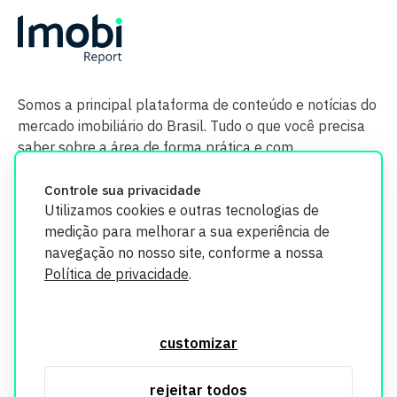
Somos a principal plataforma de conteúdo e notícias do
mercado imobiliário do Brasil. Tudo o que você precisa
saber sobre a área de forma prática e com
credibilidade.
Controle sua privacidade
Utilizamos cookies e outras tecnologias de
medição para melhorar a sua experiência de
navegação no nosso site, conforme a nossa
Política de privacidade
.
O Imobi Report se compromete a proteger sua privacidade e
segurança. Todos os dados coletados em nosso site são
customizar
utilizados exclusivamente para fins de aprimoramento de
serviços, respeitando as diretrizes da LGPD. Para mais
rejeitar todos
informações, consulte nossa Política de Privacidade.