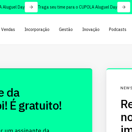
Aluguel Day
Traga seu time para o CUPOLA Aluguel Day
Vendas
Incorporação
Gestão
Inovação
Podcasts
e da
NEWS
Re
 É gratuito!
no
im
er um assinante da