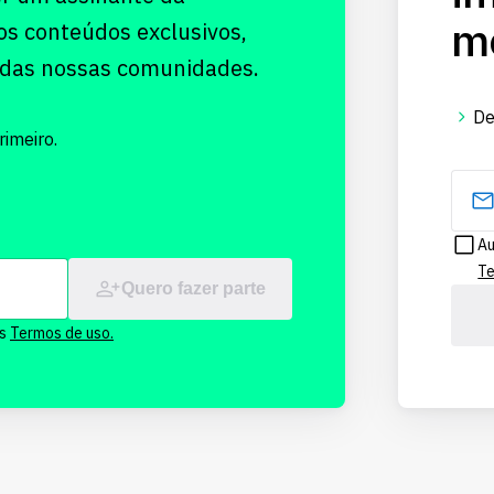
me
os conteúdos exclusivos,
 das nossas comunidades.
De
imeiro.
Au
Te
Quero fazer parte
os
Termos de uso.