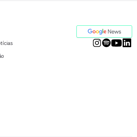
tícias
ão