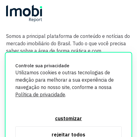
Somos a principal plataforma de conteúdo e notícias do
mercado imobiliário do Brasil. Tudo o que você precisa
saber sobre a área de forma prática e com
credibilidade.
Controle sua privacidade
Utilizamos cookies e outras tecnologias de
medição para melhorar a sua experiência de
navegação no nosso site, conforme a nossa
Política de privacidade
.
O Imobi Report se compromete a proteger sua privacidade e
segurança. Todos os dados coletados em nosso site são
customizar
utilizados exclusivamente para fins de aprimoramento de
serviços, respeitando as diretrizes da LGPD. Para mais
rejeitar todos
informações, consulte nossa Política de Privacidade.