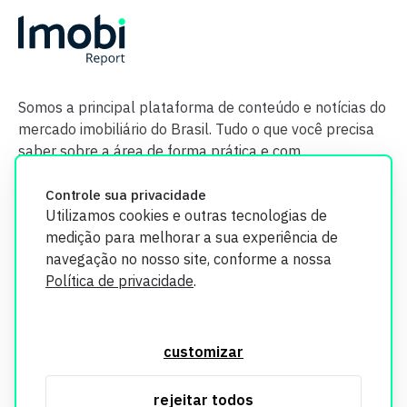
Somos a principal plataforma de conteúdo e notícias do
mercado imobiliário do Brasil. Tudo o que você precisa
saber sobre a área de forma prática e com
credibilidade.
Controle sua privacidade
Utilizamos cookies e outras tecnologias de
medição para melhorar a sua experiência de
navegação no nosso site, conforme a nossa
Política de privacidade
.
O Imobi Report se compromete a proteger sua privacidade e
segurança. Todos os dados coletados em nosso site são
customizar
utilizados exclusivamente para fins de aprimoramento de
serviços, respeitando as diretrizes da LGPD. Para mais
rejeitar todos
informações, consulte nossa Política de Privacidade.