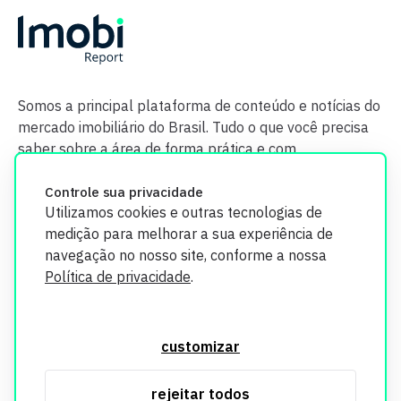
Somos a principal plataforma de conteúdo e notícias do
mercado imobiliário do Brasil. Tudo o que você precisa
saber sobre a área de forma prática e com
credibilidade.
Controle sua privacidade
Utilizamos cookies e outras tecnologias de
medição para melhorar a sua experiência de
navegação no nosso site, conforme a nossa
Política de privacidade
.
O Imobi Report se compromete a proteger sua privacidade e
segurança. Todos os dados coletados em nosso site são
customizar
utilizados exclusivamente para fins de aprimoramento de
serviços, respeitando as diretrizes da LGPD. Para mais
rejeitar todos
informações, consulte nossa Política de Privacidade.