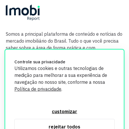
Somos a principal plataforma de conteúdo e notícias do
mercado imobiliário do Brasil. Tudo o que você precisa
saber sobre a área de forma prática e com
credibilidade.
Controle sua privacidade
Utilizamos cookies e outras tecnologias de
medição para melhorar a sua experiência de
navegação no nosso site, conforme a nossa
Política de privacidade
.
O Imobi Report se compromete a proteger sua privacidade e
segurança. Todos os dados coletados em nosso site são
customizar
utilizados exclusivamente para fins de aprimoramento de
serviços, respeitando as diretrizes da LGPD. Para mais
rejeitar todos
informações, consulte nossa Política de Privacidade.