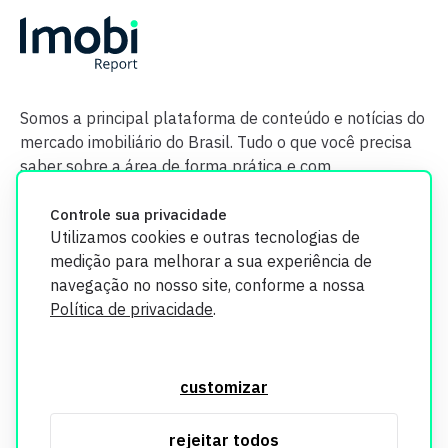
Somos a principal plataforma de conteúdo e notícias do
mercado imobiliário do Brasil. Tudo o que você precisa
saber sobre a área de forma prática e com
credibilidade.
Controle sua privacidade
Utilizamos cookies e outras tecnologias de
medição para melhorar a sua experiência de
navegação no nosso site, conforme a nossa
Política de privacidade
.
O Imobi Report se compromete a proteger sua privacidade e
segurança. Todos os dados coletados em nosso site são
customizar
utilizados exclusivamente para fins de aprimoramento de
serviços, respeitando as diretrizes da LGPD. Para mais
rejeitar todos
informações, consulte nossa Política de Privacidade.