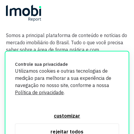
Somos a principal plataforma de conteúdo e notícias do
mercado imobiliário do Brasil. Tudo o que você precisa
saber sobre a área de forma prática e com
credibilidade.
Controle sua privacidade
Utilizamos cookies e outras tecnologias de
medição para melhorar a sua experiência de
navegação no nosso site, conforme a nossa
Política de privacidade
.
O Imobi Report se compromete a proteger sua privacidade e
segurança. Todos os dados coletados em nosso site são
customizar
utilizados exclusivamente para fins de aprimoramento de
serviços, respeitando as diretrizes da LGPD. Para mais
rejeitar todos
informações, consulte nossa Política de Privacidade.