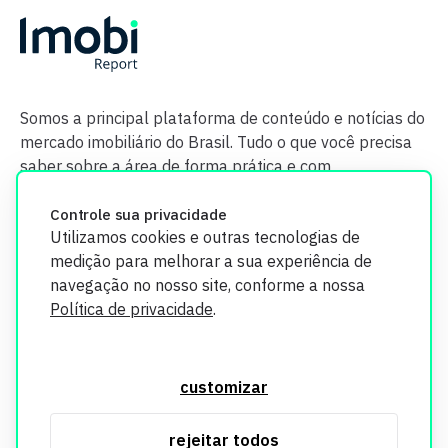
Somos a principal plataforma de conteúdo e notícias do
mercado imobiliário do Brasil. Tudo o que você precisa
saber sobre a área de forma prática e com
credibilidade.
Controle sua privacidade
Utilizamos cookies e outras tecnologias de
medição para melhorar a sua experiência de
navegação no nosso site, conforme a nossa
Política de privacidade
.
O Imobi Report se compromete a proteger sua privacidade e
segurança. Todos os dados coletados em nosso site são
customizar
utilizados exclusivamente para fins de aprimoramento de
serviços, respeitando as diretrizes da LGPD. Para mais
rejeitar todos
informações, consulte nossa Política de Privacidade.