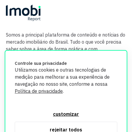
Somos a principal plataforma de conteúdo e notícias do
mercado imobiliário do Brasil. Tudo o que você precisa
saber sobre a área de forma prática e com
credibilidade.
Controle sua privacidade
Utilizamos cookies e outras tecnologias de
medição para melhorar a sua experiência de
navegação no nosso site, conforme a nossa
Política de privacidade
.
O Imobi Report se compromete a proteger sua privacidade e
segurança. Todos os dados coletados em nosso site são
customizar
utilizados exclusivamente para fins de aprimoramento de
serviços, respeitando as diretrizes da LGPD. Para mais
rejeitar todos
informações, consulte nossa Política de Privacidade.