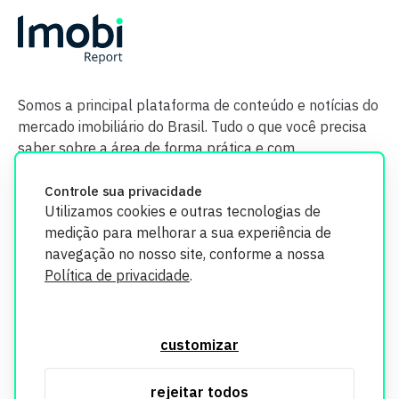
Somos a principal plataforma de conteúdo e notícias do
mercado imobiliário do Brasil. Tudo o que você precisa
saber sobre a área de forma prática e com
credibilidade.
Controle sua privacidade
Utilizamos cookies e outras tecnologias de
medição para melhorar a sua experiência de
navegação no nosso site, conforme a nossa
Política de privacidade
.
O Imobi Report se compromete a proteger sua privacidade e
segurança. Todos os dados coletados em nosso site são
customizar
utilizados exclusivamente para fins de aprimoramento de
serviços, respeitando as diretrizes da LGPD. Para mais
rejeitar todos
informações, consulte nossa Política de Privacidade.