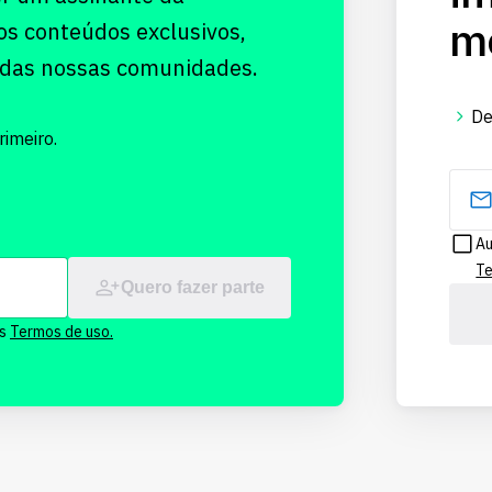
me
os conteúdos exclusivos,
 das nossas comunidades.
De
imeiro.
Au
Te
Quero fazer parte
os
Termos de uso.