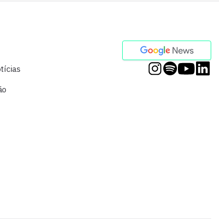
tícias
ão