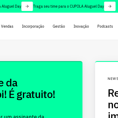
luguel Day
Traga seu time para o CUPOLA Aluguel Day
Vendas
Incorporação
Gestão
Inovação
Podcasts
e da
NEWS
Re
 É gratuito!
no
im
er um assinante da