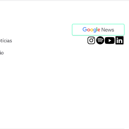
tícias
ão