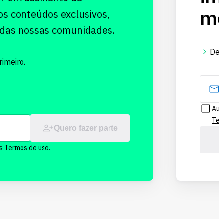
me
os conteúdos exclusivos,
 das nossas comunidades.
De
imeiro.
Au
Te
Quero fazer parte
os
Termos de uso.