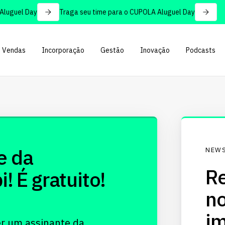
uguel Day
Traga seu time para o CUPOLA Aluguel Day
Vendas
Incorporação
Gestão
Inovação
Podcasts
e da
NEWS
Re
 É gratuito!
no
im
er um assinante da