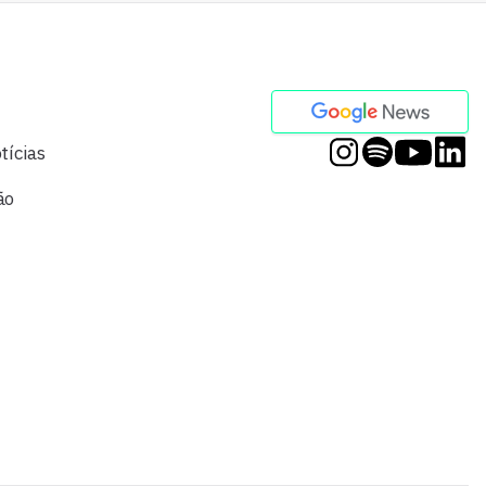
tícias
ão