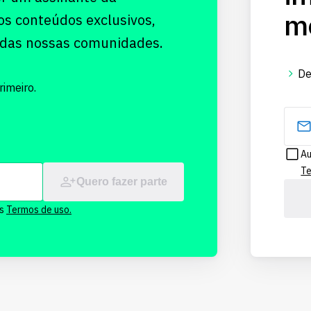
me
os conteúdos exclusivos,
 das nossas comunidades.
De
imeiro.
Au
Te
Quero fazer parte
os
Termos de uso.