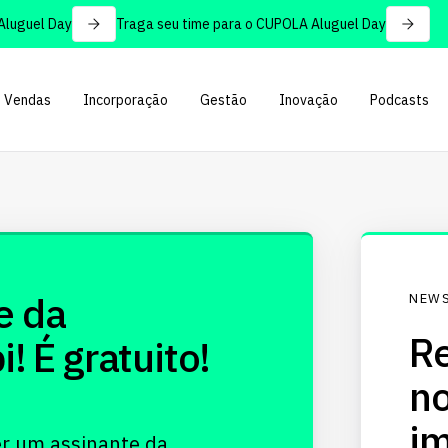
uguel Day
Traga seu time para o CUPOLA Aluguel Day
Vendas
Incorporação
Gestão
Inovação
Podcasts
e da
NEWS
Re
 É gratuito!
no
im
er um assinante da