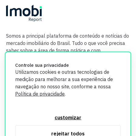
Somos a principal plataforma de conteúdo e notícias do
mercado imobiliário do Brasil. Tudo o que você precisa
saber sobre a área de forma prática e com
credibilidade.
Controle sua privacidade
Utilizamos cookies e outras tecnologias de
medição para melhorar a sua experiência de
navegação no nosso site, conforme a nossa
Política de privacidade
.
O Imobi Report se compromete a proteger sua privacidade e
segurança. Todos os dados coletados em nosso site são
customizar
utilizados exclusivamente para fins de aprimoramento de
serviços, respeitando as diretrizes da LGPD. Para mais
rejeitar todos
informações, consulte nossa Política de Privacidade.