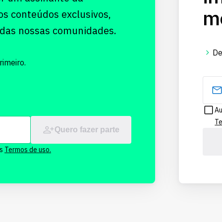
me
os conteúdos exclusivos,
 das nossas comunidades.
De
imeiro.
Au
Te
Quero fazer parte
os
Termos de uso.