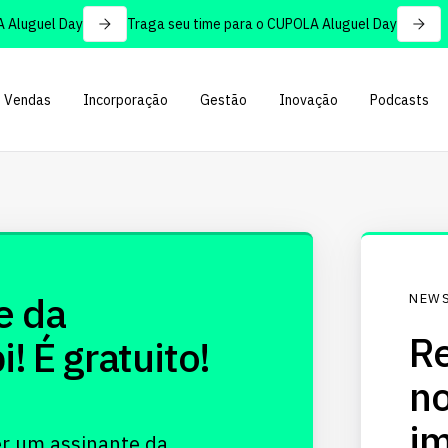
Aluguel Day
Traga seu time para o CUPOLA Aluguel Day
Vendas
Incorporação
Gestão
Inovação
Podcasts
e da
NEWS
Re
 É gratuito!
no
im
er um assinante da