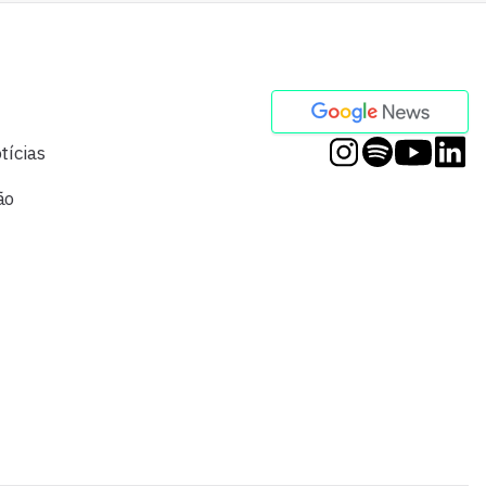
tícias
ão