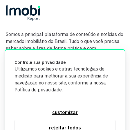
Somos a principal plataforma de conteúdo e notícias do
mercado imobiliário do Brasil. Tudo o que você precisa
saber sobre a área de forma prática e com
credibilidade.
Controle sua privacidade
Utilizamos cookies e outras tecnologias de
medição para melhorar a sua experiência de
navegação no nosso site, conforme a nossa
Política de privacidade
.
O Imobi Report se compromete a proteger sua privacidade e
segurança. Todos os dados coletados em nosso site são
customizar
utilizados exclusivamente para fins de aprimoramento de
serviços, respeitando as diretrizes da LGPD. Para mais
rejeitar todos
informações, consulte nossa Política de Privacidade.