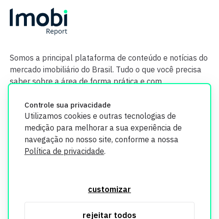
Somos a principal plataforma de conteúdo e notícias do
mercado imobiliário do Brasil. Tudo o que você precisa
saber sobre a área de forma prática e com
credibilidade.
Controle sua privacidade
Utilizamos cookies e outras tecnologias de
medição para melhorar a sua experiência de
navegação no nosso site, conforme a nossa
Política de privacidade
.
O Imobi Report se compromete a proteger sua privacidade e
segurança. Todos os dados coletados em nosso site são
customizar
utilizados exclusivamente para fins de aprimoramento de
serviços, respeitando as diretrizes da LGPD. Para mais
rejeitar todos
informações, consulte nossa Política de Privacidade.