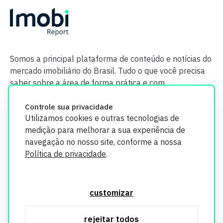
Somos a principal plataforma de conteúdo e notícias do
mercado imobiliário do Brasil. Tudo o que você precisa
saber sobre a área de forma prática e com
credibilidade.
Controle sua privacidade
Utilizamos cookies e outras tecnologias de
medição para melhorar a sua experiência de
navegação no nosso site, conforme a nossa
Política de privacidade
.
O Imobi Report se compromete a proteger sua privacidade e
segurança. Todos os dados coletados em nosso site são
customizar
utilizados exclusivamente para fins de aprimoramento de
serviços, respeitando as diretrizes da LGPD. Para mais
rejeitar todos
informações, consulte nossa Política de Privacidade.