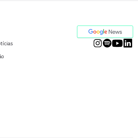
tícias
ão