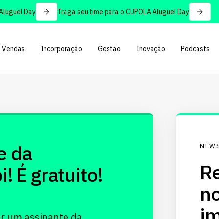
uguel Day
Traga seu time para o CUPOLA Aluguel Day
Vendas
Incorporação
Gestão
Inovação
Podcasts
e da
NEWS
Re
 É gratuito!
no
im
er um assinante da