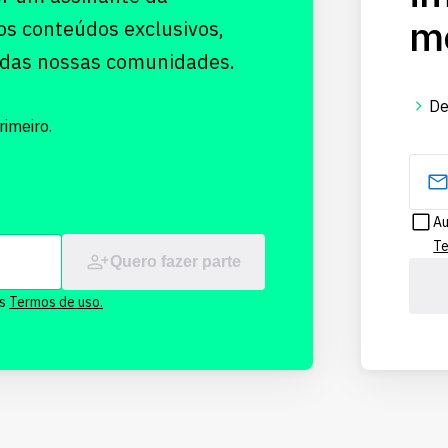
me
os conteúdos exclusivos,
 das nossas comunidades.
De
imeiro.
Au
Te
Quero fazer parte
os
Termos de uso.