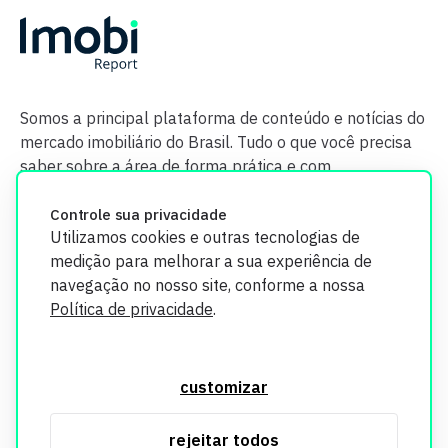
Somos a principal plataforma de conteúdo e notícias do
mercado imobiliário do Brasil. Tudo o que você precisa
saber sobre a área de forma prática e com
credibilidade.
Controle sua privacidade
Utilizamos cookies e outras tecnologias de
medição para melhorar a sua experiência de
navegação no nosso site, conforme a nossa
Política de privacidade
.
O Imobi Report se compromete a proteger sua privacidade e
segurança. Todos os dados coletados em nosso site são
customizar
utilizados exclusivamente para fins de aprimoramento de
serviços, respeitando as diretrizes da LGPD. Para mais
rejeitar todos
informações, consulte nossa Política de Privacidade.