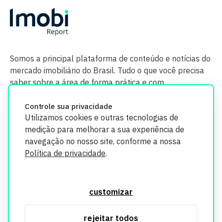
Somos a principal plataforma de conteúdo e notícias do
mercado imobiliário do Brasil. Tudo o que você precisa
saber sobre a área de forma prática e com
credibilidade.
Controle sua privacidade
Utilizamos cookies e outras tecnologias de
medição para melhorar a sua experiência de
navegação no nosso site, conforme a nossa
Política de privacidade
.
O Imobi Report se compromete a proteger sua privacidade e
segurança. Todos os dados coletados em nosso site são
customizar
utilizados exclusivamente para fins de aprimoramento de
serviços, respeitando as diretrizes da LGPD. Para mais
rejeitar todos
informações, consulte nossa Política de Privacidade.