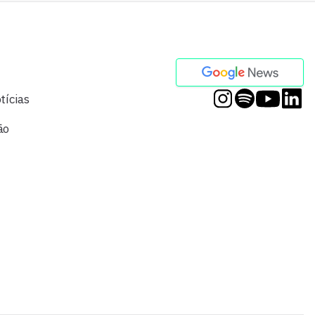
tícias
ão