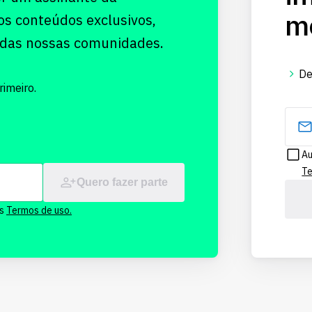
me
os conteúdos exclusivos,
 das nossas comunidades.
De
imeiro.
Au
Te
Quero fazer parte
os
Termos de uso.