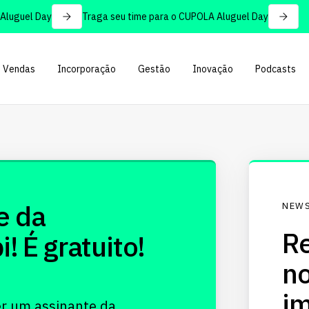
uguel Day
Traga seu time para o CUPOLA Aluguel Day
Vendas
Incorporação
Gestão
Inovação
Podcasts
e da
NEWS
Re
 É gratuito!
no
im
er um assinante da