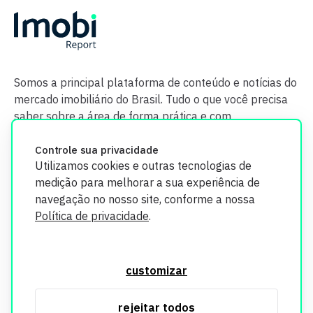
Somos a principal plataforma de conteúdo e notícias do
mercado imobiliário do Brasil. Tudo o que você precisa
saber sobre a área de forma prática e com
credibilidade.
Controle sua privacidade
Utilizamos cookies e outras tecnologias de
medição para melhorar a sua experiência de
navegação no nosso site, conforme a nossa
Política de privacidade
.
O Imobi Report se compromete a proteger sua privacidade e
segurança. Todos os dados coletados em nosso site são
customizar
utilizados exclusivamente para fins de aprimoramento de
serviços, respeitando as diretrizes da LGPD. Para mais
rejeitar todos
informações, consulte nossa Política de Privacidade.