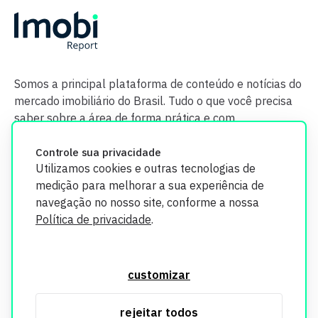
Somos a principal plataforma de conteúdo e notícias do
mercado imobiliário do Brasil. Tudo o que você precisa
saber sobre a área de forma prática e com
credibilidade.
Controle sua privacidade
Utilizamos cookies e outras tecnologias de
medição para melhorar a sua experiência de
navegação no nosso site, conforme a nossa
Política de privacidade
.
O Imobi Report se compromete a proteger sua privacidade e
segurança. Todos os dados coletados em nosso site são
customizar
utilizados exclusivamente para fins de aprimoramento de
serviços, respeitando as diretrizes da LGPD. Para mais
rejeitar todos
informações, consulte nossa Política de Privacidade.